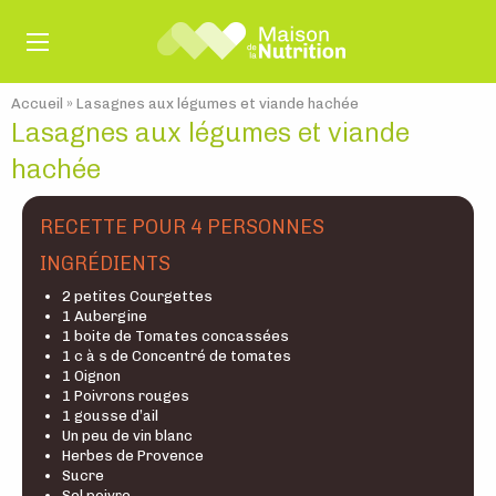
Accueil
»
Lasagnes aux légumes et viande hachée
Lasagnes aux légumes et viande
hachée
RECETTE POUR 4 PERSONNES
INGRÉDIENTS
2 petites Courgettes
1 Aubergine
1 boite de Tomates concassées
1 c à s de Concentré de tomates
1 Oignon
1 Poivrons rouges
1 gousse d’ail
Un peu de vin blanc
Herbes de Provence
Sucre
Sel poivre