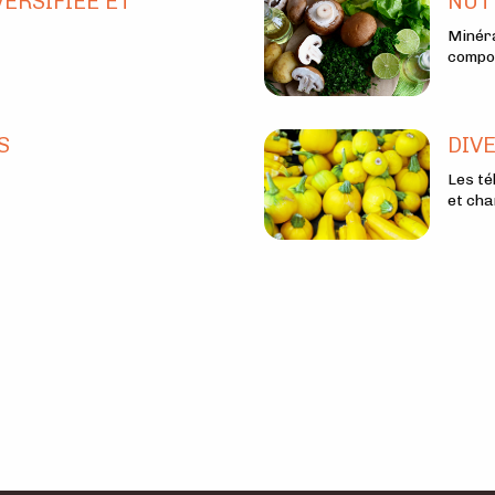
ERSIFIÉE ET
NUT
Minéra
compos
S
DIV
Les té
et cha