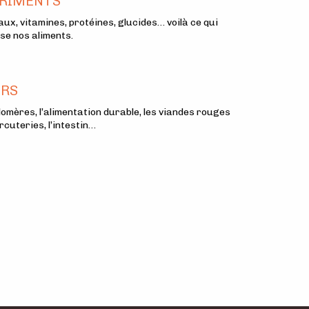
RIMENTS
ux, vitamines, protéines, glucides… voilà ce qui
e nos aliments.
ERS
lomères, l’alimentation durable, les viandes rouges
rcuteries, l’intestin…