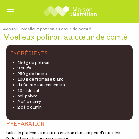
Accueil
»
Moelleux potiron au cœur de comté
Moelleux potiron au cœur de comté
INGRÉDIENTS
450 g de potiron
3 œufs
250 g de farine
100 g de fromage blanc
du Comté (ou emmental)
10 cl de lait
sel, poivre
2 cà c curry
2 cà c cumin
PRÉPARATION
Cuire le potiron 20 minutes environ dans un peu d’eau. Bien
l’égoutter et le réduire en purée.