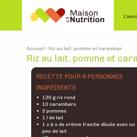
L’asso
Accueil
»
Riz au lait, pomme et carambar
Riz au lait, pomme et ca
RECETTE POUR 6 PERSONNES
INGRÉDIENTS
130 g riz rond
10 carambars
2 pommes
1 l de lait
1 c à s de crème fraiche diluée avec un
peu de lait