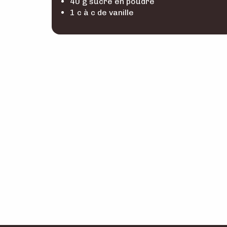
40 g sucre en poudre
1 c à c de vanille