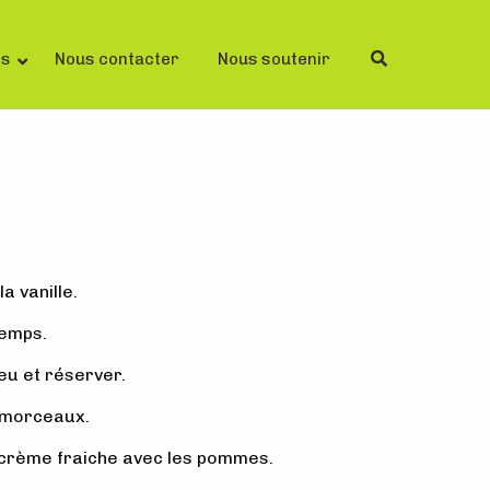
ls
Nous contacter
Nous soutenir
la vanille.
temps.
feu et réserver.
s morceaux.
 crème fraiche avec les pommes.