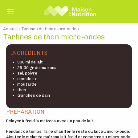
Accueil
»
Tartines de thon micro-ondes
Tartines de thon micro-ondes
INGRÉDIENTS
300 ml de lait
25-30 gr de maïzena
sel, poivre
ciboulette
moutarde
thon
tranches de pain
PRÉPARATION
Délayer à froid la maïzena avec un peu de lait.
Pendant ce temps, faire chauffer le reste du lait au micro-onde.
Ajouter le mélange maïzena lait froid et remettre au micro-onde