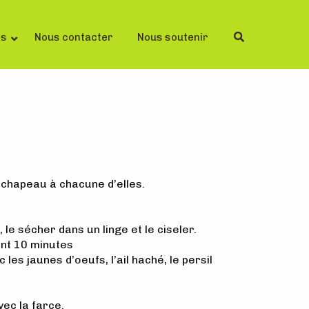
ls
Nous contacter
Nous soutenir
 chapeau à chacune d’elles.
 le sécher dans un linge et le ciseler.
ant 10 minutes
es jaunes d’oeufs, l’ail haché, le persil
vec la farce.