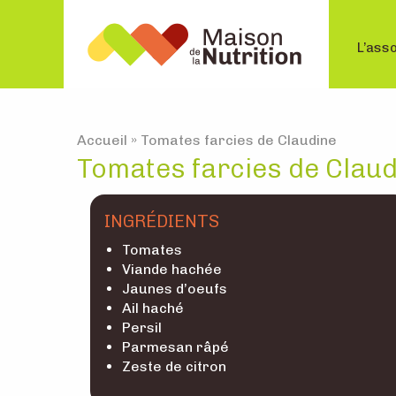
L’asso
Accueil
»
Tomates farcies de Claudine
Tomates farcies de Claud
INGRÉDIENTS
Tomates
Viande hachée
Jaunes d’oeufs
Ail haché
Persil
Parmesan râpé
Zeste de citron