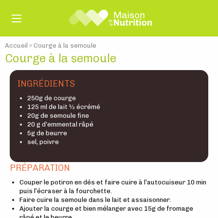
Accueil
»
Courge à la semoule
Courge à la semoule
INGRÉDIENTS
250g de courge
125 ml de lait ½ écrémé
20g de semoule fine
20 g d’emmental râpé
5g de beurre
sel, poivre
PRÉPARATION
Couper le potiron en dés et faire cuire à l’autocuiseur 10 min
puis l’écraser à la fourchette.
Faire cuire la semoule dans le lait et assaisonner.
Ajouter la courge et bien mélanger avec 15g de fromage
râpé et le beurre.