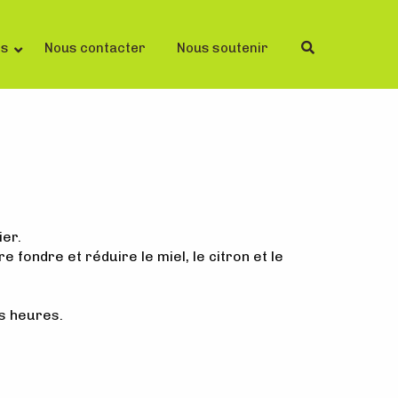
ls
Nous contacter
Nous soutenir
ier.
 fondre et réduire le miel, le citron et le
es heures.