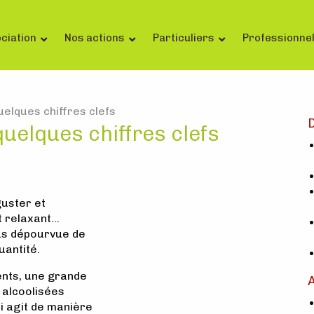
ciation
Nos actions
Particuliers
Professionne
elques chiffres clefs
D
uelques chiffres clefs
guster et
t relaxant…
as dépourvue de
antité.
ents, une grande
 alcoolisées
i agit de manière