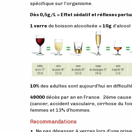
spécifique sur l’organisme.
Dès 0,5g/L = Effet sédatif et réflexes pertu
1 verre
de boisson alcoolisée
= 10g
d’alcool
10%
des adultes sont aujourd’hui en difficulté
49000
décès par an en France. 2ème cause 
(cancer, accident vasculaire, cirrhose du fo
femmes et 13% d’hommes.
Recommandations
Ne pas dépasser 4 verres lors d’une prise