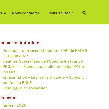
ls
Nous contacter
Nous soutenir
ernières Actualités
Journée Territoriale Obésité – CHU de REIMS
– 19 juin 2026
Centres Spécialisés de l’Obésité en France
PROJET – « Faire passerelle entre les PAT et
les CLS »
Kit animation – Les fruits à coque – Support
conforme PNNS
Catalogue de formation
Archives
janvier 2026