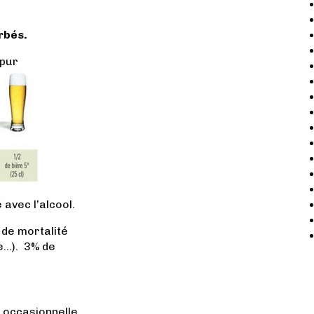
rbés.
 pur
 avec l’alcool.
de mortalité
ie…). 3% de
 occasionnelle.