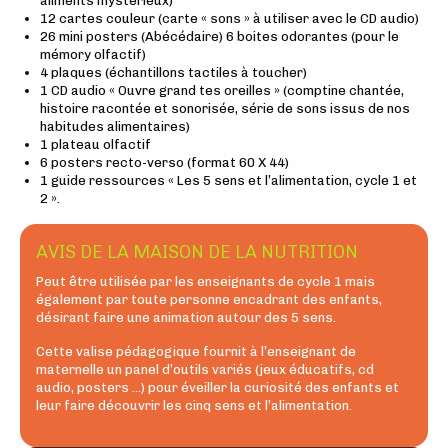
aliments mystérieux)
12 cartes couleur (carte « sons » à utiliser avec le CD audio)
26 mini posters (Abécédaire) 6 boites odorantes (pour le
mémory olfactif)
4 plaques (échantillons tactiles à toucher)
1 CD audio « Ouvre grand tes oreilles » (comptine chantée,
histoire racontée et sonorisée, série de sons issus de nos
habitudes alimentaires)
1 plateau olfactif
6 posters recto-verso (format 60 X 44)
1 guide ressources « Les 5 sens et l’alimentation, cycle 1 et
2 ».
AVIS DE LA MAISON DE LA NUTRITION
Peut être utilisée par les enseignants de cycle 1 mais
également par toute personne encadrant des enfants,
désirant faire une animation autour des 5 sens.
Cette valise pédagogique fournit à l’enseignant de
maternelle un panel d’outils variés (jeux éducatifs, cd
audio, posters …) pour éveiller la curiosité des enfants et
leur faire découvrir les cinq sens et l’alimentation.