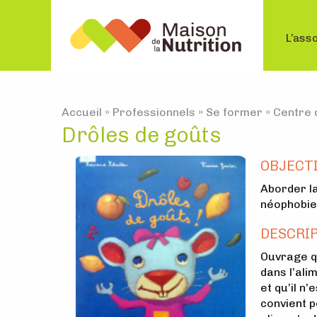
L’asso
Accueil
»
Professionnels
»
Se former
»
Centre 
Drôles de goûts
OBJECT
Aborder la
néophobie
DESCRI
Ouvrage qu
dans l’ali
et qu’il n
convient p