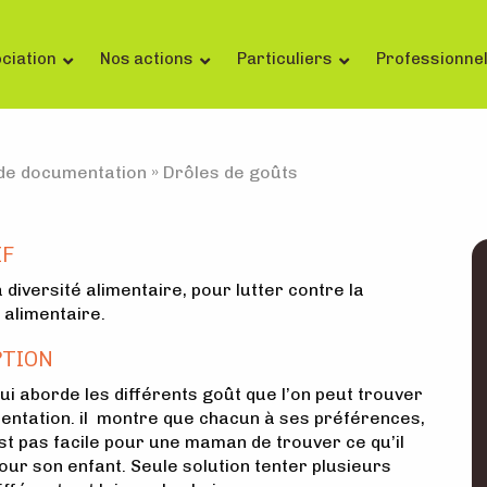
ciation
Nos actions
Particuliers
Professionne
de documentation
»
Drôles de goûts
IF
 diversité alimentaire, pour lutter contre la
 alimentaire.
PTION
i aborde les différents goût que l’on peut trouver
mentation. il montre que chacun à ses préférences,
’est pas facile pour une maman de trouver ce qu’il
our son enfant. Seule solution tenter plusieurs