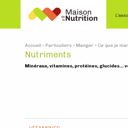
L’asso
Accueil
»
Particuliers
»
Manger
»
Ce que je ma
Nutriments
Minéraux, vitamines, protéines, glucides… v