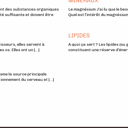
MINÉRAUX
sont des substances organiques
Le magnésium J’ai lu que le bes
é suffisante et doivent être
Quel est l’intérêt du magnésiu
LIPIDES
isseurs, elles servent à
A quoi ça sert ? Les lipides (ou
s os. Elles ont un […]
constituent une réserve d’énergi
isme la source principale
ctionnement du cerveau et […]