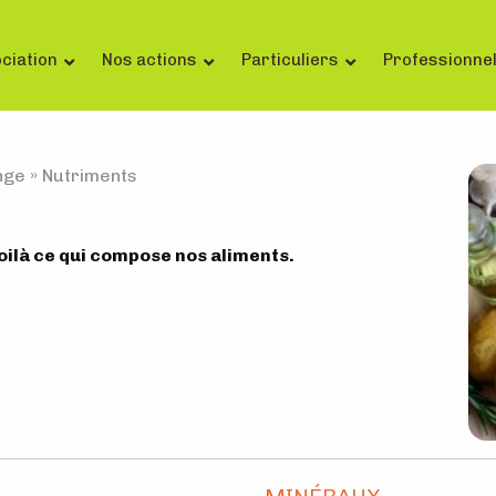
ciation
Nos actions
Particuliers
Professionne
nge
»
Nutriments
oilà ce qui compose nos aliments.