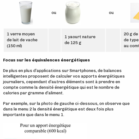
ou
ou
1 verre moyen
20 g de
1 yaourt nature
de lait de vache
de typ
de 125 g
(150 ml)
au com
Focus sur les équivalences énergétiques
De plus en plus d’applications sur Smartphones, de balances
intelligentes proposent de calculer vos apports énergétiques
journaliers, cependant d’autres éléments sont à prendre en
compte comme la densité énergétique qui est le nombre de
calories par gramme d’aliment.
Par exemple, sur la photo de gauche ci-dessous, on observe que
dans le menu 2 la densité énergétique est deux fois plus
importante que dans le menu 1.