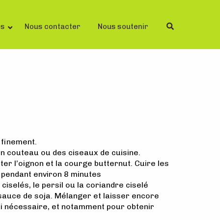
ls
Nous contacter
Nous soutenir
 finement.
un couteau ou des ciseaux de cuisine.
ter l’oignon et la courge butternut. Cuire les
 pendant environ 8 minutes
 ciselés, le persil ou la coriandre ciselé
la sauce de soja. Mélanger et laisser encore
si nécessaire, et notamment pour obtenir