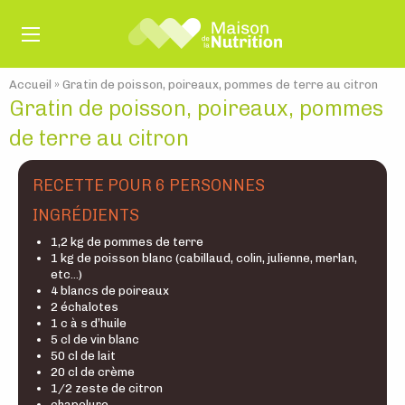
Accueil
»
Gratin de poisson, poireaux, pommes de terre au citron
Gratin de poisson, poireaux, pommes
de terre au citron
RECETTE POUR 6 PERSONNES
INGRÉDIENTS
1,2 kg de pommes de terre
1 kg de poisson blanc (cabillaud, colin, julienne, merlan,
etc…)
4 blancs de poireaux
2 échalotes
1 c à s d’huile
5 cl de vin blanc
50 cl de lait
20 cl de crème
1/2 zeste de citron
chapelure