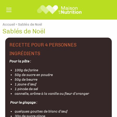
Accueil
»
Sablés de Noël
Sablés de Noël
RECETTE POUR 4 PERSONNES
INGRÉDIENTS
Pour la pâte :
100g de farine
50g de sucre en poudre
50g de beurre
1 jaune d’œuf
1 pincée de sel
cannelle, arôme à la vanille ou fleur d’oranger
Pour le glaçage :
quelques gouttes de blanc d’œuf
30g de sucre glace