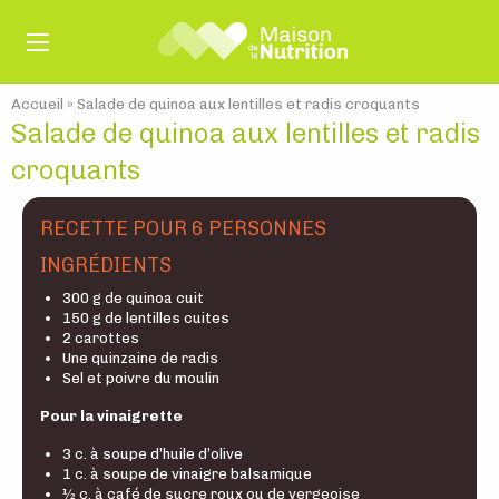
Accueil
»
Salade de quinoa aux lentilles et radis croquants
Salade de quinoa aux lentilles et radis
croquants
RECETTE POUR 6 PERSONNES
INGRÉDIENTS
300 g de quinoa cuit
150 g de lentilles cuites
2 carottes
Une quinzaine de radis
Sel et poivre du moulin
Pour la vinaigrette
3 c. à soupe d’huile d’olive
1 c. à soupe de vinaigre balsamique
½ c. à café de sucre roux ou de vergeoise