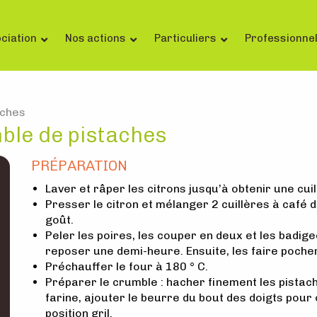
ciation
Nos actions
Particuliers
Professionne
aches
ble de pistaches
PRÉPARATION
Laver et râper les citrons jusqu’à obtenir une cuil
Presser le citron et mélanger 2 cuillères à café de
goût.
Peler les poires, les couper en deux et les badig
reposer une demi-heure. Ensuite, les faire pocher
Préchauffer le four à 180 ° C.
Préparer le crumble : hacher finement les pistach
farine, ajouter le beurre du bout des doigts pour
position gril.