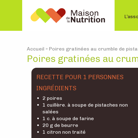
L’asso
Accueil
»
Poires gratinées au crumble de pist
Poires gratinées au crum
RECETTE POUR 1 PERSONNES
INGRÉDIENTS
2 poires
1 cuillère. à soupe de pistaches non
salées
1 c. à soupe de farine
20 g de beurre
1 citron non traité